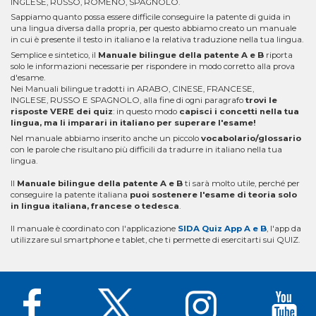
INGLESE, RUSSO, ROMENO, SPAGNOLO.
Sappiamo quanto possa essere difficile conseguire la patente di guida in
una lingua diversa dalla propria, per questo abbiamo creato un manuale
in cui è presente il testo in italiano e la relativa traduzione nella tua lingua.
Semplice e sintetico, il
Manuale bilingue della patente A e B
riporta
solo le informazioni necessarie per rispondere in modo corretto alla prova
d'esame.
Nei Manuali bilingue tradotti in ARABO, CINESE, FRANCESE,
INGLESE, RUSSO E SPAGNOLO, alla fine di ogni paragrafo
trovi le
risposte VERE dei quiz
: in questo modo
capisci i concetti nella tua
lingua, ma li imparari in italiano per superare l'esame!
Nel manuale abbiamo inserito anche un piccolo
vocabolario/glossario
con le parole che risultano più difficili da tradurre in italiano nella tua
lingua.
Il
Manuale bilingue della patente A e B
ti sarà molto utile, perché per
conseguire la patente italiana
puoi sostenere l'esame di teoria solo
in lingua italiana, francese o tedesca
.
Il manuale è coordinato con l'applicazione
SIDA Quiz App A e B
, l'app da
utilizzare sul smartphone e tablet, che ti permette di esercitarti sui QUIZ.